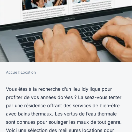
Accueil
›
Location
LOCATION
Quelles sont les meilleures
Vous êtes à la recherche d’un lieu idyllique pour
profiter de vos années dorées ? Laissez-vous tenter
locations pour des retraites de
par une résidence offrant des services de bien-être
bien-être avec bains thermaux
avec bains thermaux. Les vertus de l’eau thermale
naturels ?
sont connues pour soulager les maux de tout genre.
Voici une sélection des meilleures locations pour