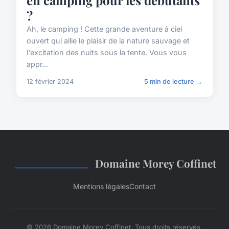
en camping pour les débutants
?
Ah, le camping ! Cette grande aventure à ciel
ouvert qui allie le plaisir de la nature sauvage et
l'excitation des nuits sous la tente. Vous vous
appr...
12 février 2024
5 min de lecture →
Domaine Morey Coffinet
Mentions légales
Contact
© 2026 Domaine Morey Coffinet. Tous droits réservés.