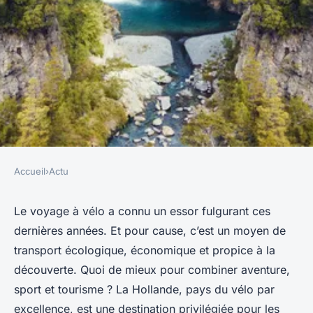
Accueil
›
Actu
ACTU
Quels sont les meilleurs
Le voyage à vélo a connu un essor fulgurant ces
dernières années. Et pour cause, c’est un moyen de
itinéraires pour une traversée
transport écologique, économique et propice à la
à vélo des Pays-Bas ?
découverte. Quoi de mieux pour combiner aventure,
sport et tourisme ? La Hollande, pays du vélo par
Baptiste
•
12 février 2024
•
3 min de lecture
excellence, est une destination privilégiée pour les