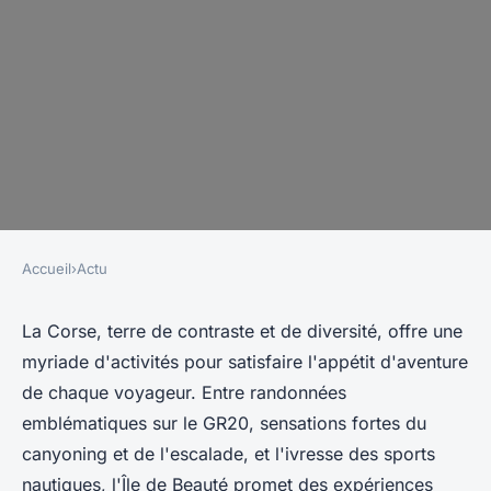
Accueil
›
Actu
ACTU
Aller en corse : quelle sont les
La Corse, terre de contraste et de diversité, offre une
myriade d'activités pour satisfaire l'appétit d'aventure
activités à prévoir ?
de chaque voyageur. Entre randonnées
emblématiques sur le GR20, sensations fortes du
Baptiste
•
24 avril 2024
•
3 min de lecture
canyoning et de l'escalade, et l'ivresse des sports
nautiques, l'Île de Beauté promet des expériences