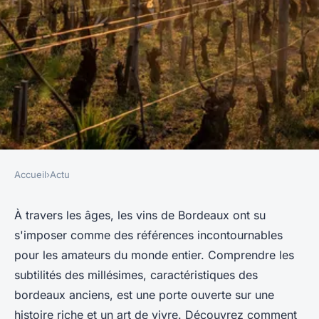
Accueil
›
Actu
ACTU
Découverte des bordeaux
À travers les âges, les vins de Bordeaux ont su
s'imposer comme des références incontournables
vintage avec style
pour les amateurs du monde entier. Comprendre les
subtilités des millésimes, caractéristiques des
Baptiste
•
8 mai 2024
•
3 min de lecture
bordeaux anciens, est une porte ouverte sur une
histoire riche et un art de vivre. Découvrez comment