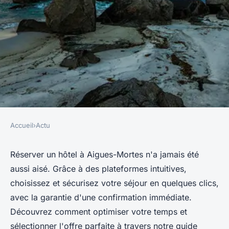
Accueil
›
Actu
ACTU
Hôtel à Aigues-Mortes : une
Réserver un hôtel à Aigues-Mortes n'a jamais été
aussi aisé. Grâce à des plateformes intuitives,
réservation en ligne est facile
choisissez et sécurisez votre séjour en quelques clics,
et rapide
avec la garantie d'une confirmation immédiate.
Découvrez comment optimiser votre temps et
Baptiste
•
28 juillet 2024
•
2 min de lecture
sélectionner l'offre parfaite à travers notre guide