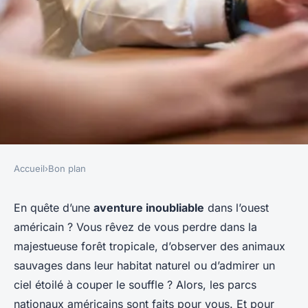
Accueil
›
Bon plan
BON PLAN
Où trouver des guides de
En quête d’une
aventure inoubliable
dans l’ouest
américain ? Vous rêvez de vous perdre dans la
randonnée bénévoles dans les
majestueuse forêt tropicale, d’observer des animaux
parcs nationaux américains ?
sauvages dans leur habitat naturel ou d’admirer un
ciel étoilé à couper le souffle ? Alors, les parcs
Romain
•
12 février 2024
•
3 min de lecture
nationaux américains sont faits pour vous. Et pour