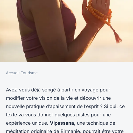
Accueil
›
Tourisme
TOURISME
Comment expérimenter la
Avez-vous déjà songé à partir en voyage pour
modifier votre vision de la vie et découvrir une
méditation Vipassana en
nouvelle pratique d’apaisement de l’esprit ? Si oui, ce
Birmanie ?
texte va vous donner quelques pistes pour une
expérience unique.
Vipassana
, une technique de
Sarah
•
12 février 2024
•
6 min de lecture
méditation originaire de Birmanie, pourrait être votre