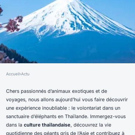
Accueil
›
Actu
ACTU
Comment vivre une
Chers passionnés d’animaux exotiques et de
voyages, nous allons aujourd’hui vous faire découvrir
expérience de volontariat dans
une expérience inoubliable : le volontariat dans un
un sanctuaire d'éléphants en
sanctuaire d’éléphants en Thaïlande. Immergez-vous
Thaïlande ?
dans la
culture thaïlandaise
, découvrez la vie
quotidienne des géants gris de l’Asie et contribuez à